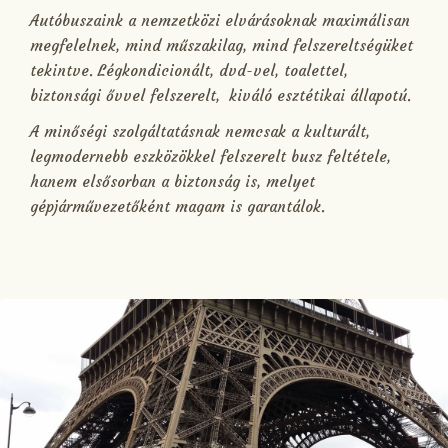
Autóbuszaink a nemzetközi elvárásoknak maximálisan
megfelelnek, mind műszakilag, mind felszereltségüket
tekintve. Légkondicionált, dvd-vel, toalettel,
biztonsági ővvel felszerelt, kiváló esztétikai állapotú.
A minőségi szolgáltatásnak nemcsak a kulturált,
legmodernebb eszközökkel felszerelt busz feltétele,
hanem elsősorban a biztonság is, melyet
gépjárművezetőként magam is garantálok.